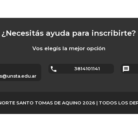
¿Necesitás ayuda para inscribirte?
Vos elegís la mejor opción
local_phone
message
3814101141
s@unsta.edu.ar
 NORTE SANTO TOMAS DE AQUINO 2026 | TODOS LOS D